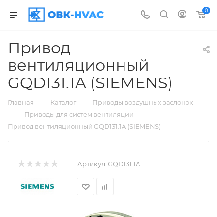
0
Привод
вентиляционный
GQD131.1A (SIEMENS)
—
—
Главная
Каталог
Приводы воздушных заслонок
—
—
Приводы для систем вентиляции
Привод вентиляционный GQD131.1A (SIEMENS)
Артикул:
GQD131.1A