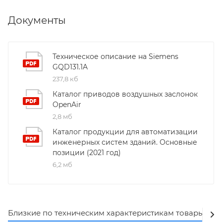
Документы
Техническое описание на Siemens
GQD131.1A
237,8 кб
Каталог приводов воздушных заслонок
OpenAir
2,8 мб
Каталог продукции для автоматизации
инженерных систем зданий. Основные
позиции (2021 год)
6,2 мб
Близкие по техническим характеристикам товары
Ак