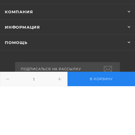
КОМПАНИЯ
ИНФОРМАЦИЯ
ПОМОЩЬ
ПОДПИСАТЬСЯ НА РАССЫЛКУ
В КОРЗИНУ
+7 (495) 730-30-18
sales@pulseelectro.ru
127273, Москва, Сигнальный
проезд, вл16с21