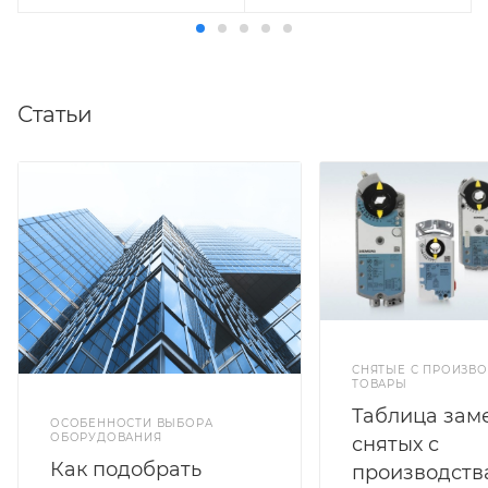
Поворотный
Поворотный
Тип напряжения
Тип напряжения
переменное,
переменное,
постоянное
постоянное
Статьи
Площадь заслонки
Площадь заслонки
кв.м.
кв.м.
0.5
0.5
Время открытия, сек.
Время открытия, сек.
65
75
Время закрытия, сек.
Время закрытия, сек.
30
25
Размер квадратного
Потенциометр
нет
штока, мм.
7…12
Размер квадратного
СНЯТЫЕ С ПРОИЗВО
Размер круглого
штока, мм.
ТОВАРЫ
6…12
штока, мм.
Таблица зам
8…12
ОСОБЕННОСТИ ВЫБОРА
Размер круглого
ОБОРУДОВАНИЯ
снятых с
Кабель
штока, мм.
Как подобрать
производств
1 метр
6…12