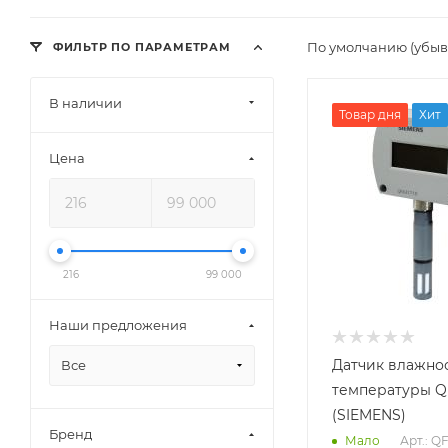
По умолчанию (убы
ФИЛЬТР ПО ПАРАМЕТРАМ
В наличии
Измеряемый
Товар дня
Хит
параметр
Влажность,
Цена
Температура
Применение
Комнатный
Среда
Воздух
216
99 000
Выходной сигнал
Наши предложения
температуры
4…20 мА
Датчик влажно
Все
Диапазон
температуры Q
измерения
(SIEMENS)
температуры
Бренд
0...50 C;-35...35
Арт.: Q
Мало