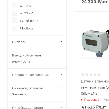
24 300
₽
/шт
0...10 В
Заказной номер
BPZ:QFM2160
4…20 мА
Вес, кг
Измеряемый
LG-Ni 1000
0.197
параметр
Modbus
Влажность,
Страна
Температура
производства
Китай
Дисплей
Применение
Канальный
Среда
Выходной сигнал
Воздух
влажности
Выходной сигнал
температуры
Напряжение питания
4…20 мА
Датчик влажно
Диапазон
температуры Q
Линейка датчиков
измерения
(SIEMENS)
температуры
Siemens
0...50 C;-35...35
Арт
Под заказ
C;-40...70 C
41 625
₽
/шт
Линейка датчиков