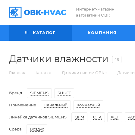
Интернет-магазин
автоматики ОВК
КАТАЛОГ
КОМПАНИЯ
Датчики влажности
49
—
—
—
Главная
Каталог
Датчики систем ОВК
Датчики
Бренд
SIEMENS
SHUFT
Применение
Канальный
Комнатный
Линейка датчиков SIEMENS
QFM
QFA
AQF
AQ
Среда
Воздух