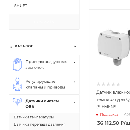
Заказной номер
SHUFT
BPZ:QFM3171D
Вес, кг
Измеряемый
ПОКАЗАТЬ
0.249
параметр
Влажность,
Страна
Температура
производства
Китай
Применение
КАТАЛОГ
Канальный
Среда
Приводы воздушных
Воздух
заслонок
Выходной сигнал
температуры
Регулирующие
4…20 мА
клапаны и приводы
Датчик влажно
Диапазон
температуры Q
Датчики систем
измерения
(SIEMENS)
ОВК
температуры
0...50 C;-35...35
Арт
Под заказ
Датчики температуры
C;0...70 C
36 112.50
₽
/ш
Датчики перепада давления
Заказной номер