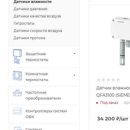
Датчики влажности
BPZ:QFM3171
Датчики давления
Вес, кг
Измеряемый
Датчики качества воздуха
0.227
параметр
Гигростаты
Влажность
Страна
Датчики скорости воздуха
производства
Применение
Датчики протока
Китай
Комнатный
Среда
Защитные
Воздух
термостаты
Заказной номер
BPZ:QFA3100
Комнатные
Вес, кг
термостаты
0.158
Датчик влажно
Частотные
Страна
QFA3100 (SIEME
преобразователи
производства
Арт
Под заказ
Китай
Контроллеры систем
ОВК
34 200
₽
/шт
Система