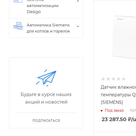
автоматизации
Измеряемый
Desigo
параметр
Влажность,
Автоматика Siemens
Температура
для котлов и горелок
Применение
Комнатный
Среда
Воздух
Выходной сигнал
температуры
4…20 мА
Датчик влажно
Диапазон
Будьте в курсе наших
температуры Q
измерения
акций и новостей
(SIEMENS)
температуры
0...50 C;-35...35
Арт
Под заказ
C;-40...70 C
23 287.50
₽
/
ПОДПИСАТЬСЯ
Заказной номер
S55720-S115