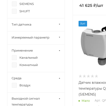
C;-40...70 C
SIEMENS
41 625
₽
/шт
Заказной номер
SHUFT
BPZ:QFA3171D
Вес, кг
Измеряемый
Хит
Тип датчика
0.176
параметр
Влажность,
Страна
Температура
Измеряемый параметр
производства
Китай
Применение
Канальный
Применение
Среда
Канальный
Воздух
Комнатный
Выходной сигнал
температуры
0...10 В
Среда
Датчик влажно
Воздух
Диапазон
температуры Q
измерения
(SIEMENS)
температуры
Выходной сигнал
0...50 C;-35...35
Арт.: Q
Мало
C;-40...70 C
температуры