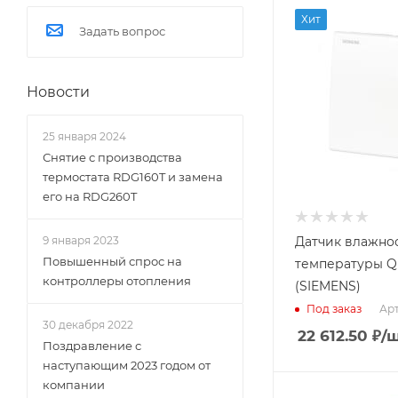
Вес, кг
Измеряемый
Хит
0.126
Задать вопрос
параметр
Влажность,
Страна
Температура
производства
Новости
Китай
Применение
Комнатный
25 января 2024
Среда
Снятие с производства
Воздух
термостата RDG160T и замена
Выходной сигнал
его на RDG260T
температуры
LG-Ni 1000
Датчик влажно
9 января 2023
Диапазон
Повышенный спрос на
температуры Q
измерения
контроллеры отопления
(SIEMENS)
температуры
0…50 C
Арт
Под заказ
30 декабря 2022
Заказной номер
22 612.50
₽
/
Поздравление с
BPZ:QFA2020
наступающим 2023 годом от
Вес, кг
компании
0.128