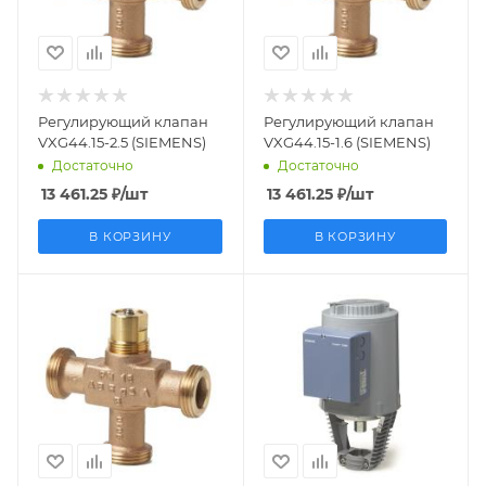
Страна
Страна
производства
производства
Германия
Германия
Регулирующий клапан
Регулирующий клапан
VXG44.15-2.5 (SIEMENS)
VXG44.15-1.6 (SIEMENS)
Достаточно
Достаточно
13 461.25
₽
/шт
13 461.25
₽
/шт
В КОРЗИНУ
В КОРЗИНУ
Заказной номер
Заказной номер
BPZ:VXG44.15-4
BPZ:SKB60
Вес, кг
Вес, кг
0.673
9.96
Страна
Страна
производства
производства
Германия
Германия