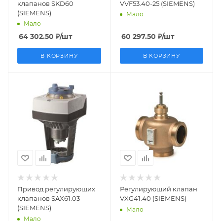
клапанов SKD60
VVF53.40-25 (SIEMENS)
(SIEMENS)
Мало
Мало
64 302.50
₽
/шт
60 297.50
₽
/шт
В КОРЗИНУ
В КОРЗИНУ
Заказной номер
Заказной номер
S55150-A100
BPZ:VXG41.40
Вес, кг
Вес, кг
1.875
3.145
Страна
Страна
производства
производства
Швейцария
Германия
Привод регулирующих
Регулирующий клапан
клапанов SAX61.03
VXG41.40 (SIEMENS)
(SIEMENS)
Мало
Мало