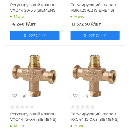
Регулирующий клапан
Регулирующий клапан
VXG44.20-6.3 (SIEMENS)
VBI61.20-6.3 (SIEMENS)
Мало
Мало
14 240
₽
/шт
13 572.50
₽
/шт
В КОРЗИНУ
В КОРЗИНУ
Заказной номер
Заказной номер
BPZ:VXG44.15-0.4
BPZ:VXG44.15-0.63
Вес, кг
Вес, кг
0.544
0.541
Страна
Страна
производства
производства
Германия
Германия
Регулирующий клапан
Регулирующий клапан
VXG44.15-0.4 (SIEMENS)
VXG44.15-0.63 (SIEMENS)
Мало
Мало