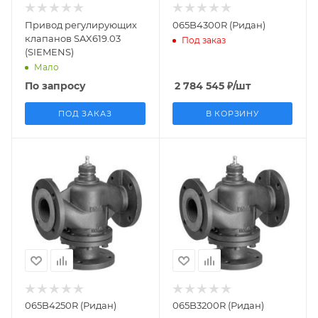
Привод регулирующих
065B4300R (Ридан)
клапанов SAX619.03
Под заказ
(SIEMENS)
Мало
По запросу
2 784 545
₽
/шт
ПОД ЗАКАЗ
В КОРЗИНУ
065B4250R (Ридан)
065B3200R (Ридан)