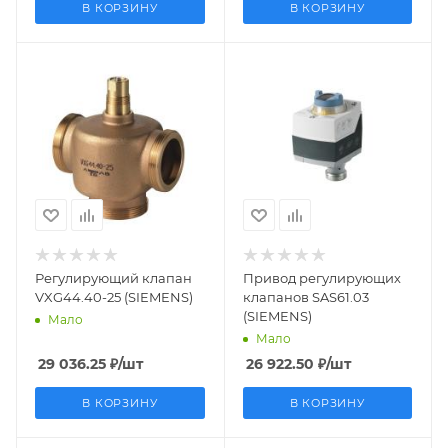
В КОРЗИНУ
В КОРЗИНУ
Заказной номер
Заказной номер
BPZ:VXG44.40-25
S55158-A100
Вес, кг
Вес, кг
2.427
0.456
Страна
Страна
производства
производства
Германия
Швейцария
Регулирующий клапан
Привод регулирующих
VXG44.40-25 (SIEMENS)
клапанов SAS61.03
(SIEMENS)
Мало
Мало
29 036.25
₽
/шт
26 922.50
₽
/шт
В КОРЗИНУ
В КОРЗИНУ