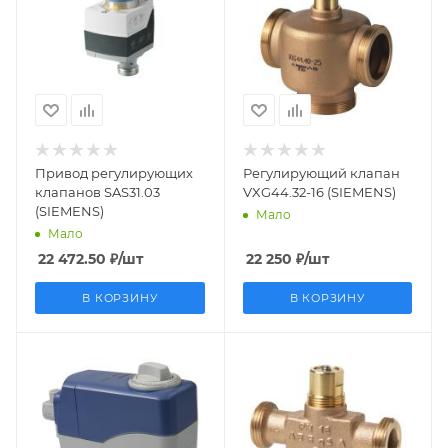
Вес, кг
Вес, кг
0.456
1.758
Страна
Страна
производства
производства
Швейцария
Германия
Привод регулирующих
Регулирующий клапан
клапанов SAS31.03
VXG44.32-16 (SIEMENS)
(SIEMENS)
Мало
Мало
22 472.50
₽
/шт
22 250
₽
/шт
В КОРЗИНУ
В КОРЗИНУ
Заказной номер
Заказной номер
BPZ:SSC61
BPZ:VXG44.25-10
Вес, кг
Вес, кг
0.322
1.351