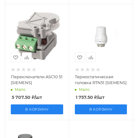
Заказной номер
Заказной номер
S55845-Z103
BPZ:RTN51
Вес, кг
Вес, кг
0.033
0.175
Страна
Страна
производства
производства
Швейцария
Дания
Переключатели ASC10.51
Термостатическая
(SIEMENS)
головка RTN51 (SIEMENS)
Мало
Мало
5 707.50
₽
/шт
1 757.50
₽
/шт
В КОРЗИНУ
В КОРЗИНУ
Заказной номер
Заказной номер
BPZ:AEN15
BPZ:ADN15