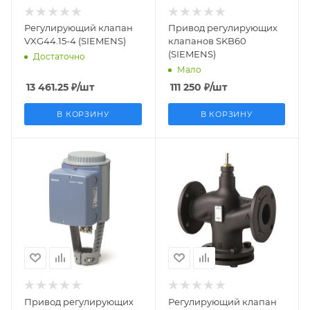
Регулирующий клапан
Привод регулирующих
VXG44.15-4 (SIEMENS)
клапанов SKB60
(SIEMENS)
Достаточно
Мало
13 461.25
₽
/шт
111 250
₽
/шт
В КОРЗИНУ
В КОРЗИНУ
Заказной номер
Заказной номер
BPZ:SKD60
S55208-V126
Вес, кг
Вес, кг
4.026
10.08
Страна
Страна
производства
производства
Германия
Германия
Привод регулирующих
Регулирующий клапан