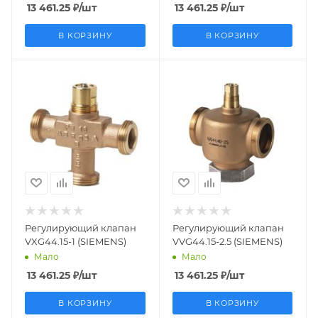
13 461.25
₽
/шт
13 461.25
₽
/шт
В КОРЗИНУ
В КОРЗИНУ
Заказной номер
Заказной номер
BPZ:VXG44.15-1
BPZ:VVG44.15-2.5
Вес, кг
Вес, кг
0.545
0.672
Страна
Страна
производства
производства
Германия
Германия
Регулирующий клапан
Регулирующий клапан
VXG44.15-1 (SIEMENS)
VVG44.15-2.5 (SIEMENS)
Мало
Мало
13 461.25
₽
/шт
13 461.25
₽
/шт
В КОРЗИНУ
В КОРЗИНУ