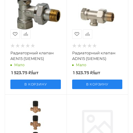
Вес, кг
Вес, кг
0.182
0.219
Страна
Страна
производства
производства
Италия
Италия
Радиаторный клапан
Радиаторный клапан
AEN15 (SIEMENS)
ADN15 (SIEMENS)
Мало
Мало
1 523.75
₽
/шт
1 523.75
₽
/шт
В КОРЗИНУ
В КОРЗИНУ
Заказной номер
Заказной номер
BPZ:VXP459.15-2.5
S55249-V106
Вес, кг
Вес, кг
0.353
0.296
Страна
Страна