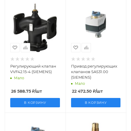
Заказной номер
Заказной номер
S55204-V102
S55158-A106
Вес, кг
Вес, кг
3.965
0.456
Страна
Страна
производства
производства
Германия
Швейцария
Регулирующий клапан
Привод регулирующих
VVF42.15-4 (SIEMENS)
клапанов SAS31.00
(SIEMENS)
Мало
Мало
26 588.75
₽
/шт
22 472.50
₽
/шт
В КОРЗИНУ
В КОРЗИНУ
Заказной номер
Заказной номер
S55158-A107
BPZ:VXG44.32-16