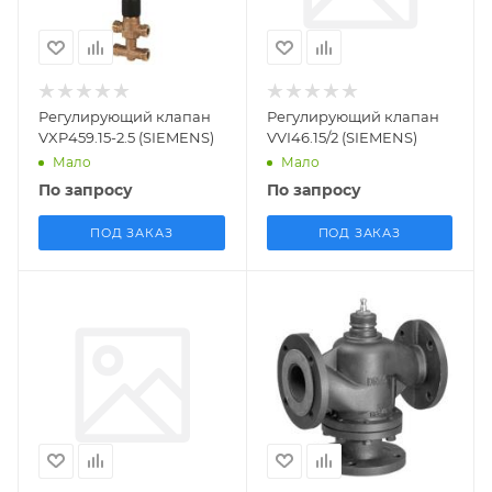
производства
производства
Германия
Китай
Регулирующий клапан
Регулирующий клапан
VXP459.15-2.5 (SIEMENS)
VVI46.15/2 (SIEMENS)
Мало
Мало
По запросу
По запросу
ПОД ЗАКАЗ
ПОД ЗАКАЗ
Заказной номер
S55150-A100-A900
Вес, кг
1.9
Страна
производства
Швейцария