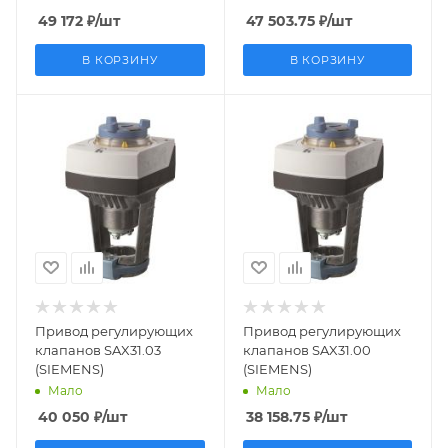
49 172
₽
/шт
47 503.75
₽
/шт
В КОРЗИНУ
В КОРЗИНУ
Заказной номер
Заказной номер
S55150-A106
S55150-A105
Вес, кг
Вес, кг
1.865
1.873
Страна
Страна
производства
производства
Швейцария
Швейцария
Привод регулирующих
Привод регулирующих
клапанов SAX31.03
клапанов SAX31.00
(SIEMENS)
(SIEMENS)
Мало
Мало
40 050
₽
/шт
38 158.75
₽
/шт