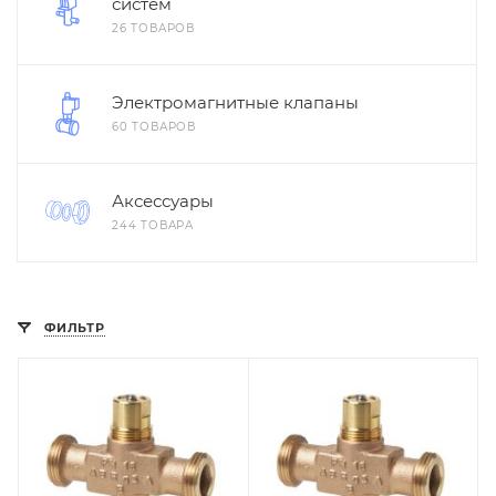
систем
26 ТОВАРОВ
Электромагнитные клапаны
60 ТОВАРОВ
Аксессуары
244 ТОВАРА
ФИЛЬТР
Заказной номер
Заказной номер
BPZ:VXG44.15-2.5
BPZ:VXG44.15-1.6
Вес, кг
Вес, кг
0.593
0.578