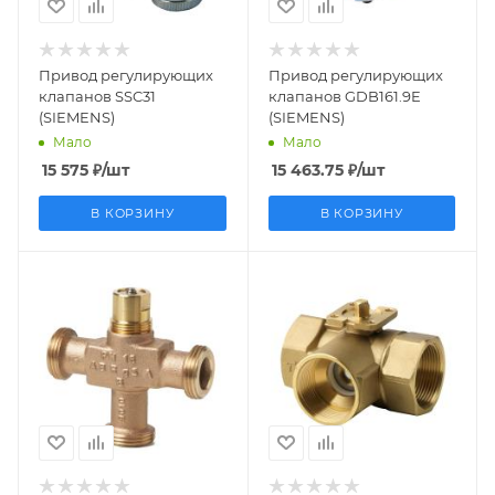
Китай
Швейцария
Привод регулирующих
Привод регулирующих
клапанов SSC31
клапанов GDB161.9E
(SIEMENS)
(SIEMENS)
Мало
Мало
15 575
₽
/шт
15 463.75
₽
/шт
В КОРЗИНУ
В КОРЗИНУ
Заказной номер
Заказной номер
BPZ:VXG44.20-6.3
BPZ:VBI61.20-6.3
Вес, кг
Вес, кг
0.883
0.41
Страна
Страна
производства
производства
Германия
Италия