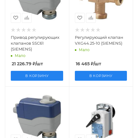
Страна
Страна
производства
производства
Китай
Германия
Привод регулирующих
Регулирующий клапан
клапанов SSC61
VXG44.25-10 (SIEMENS)
(SIEMENS)
Мало
Мало
21 226.79
₽
/шт
16 465
₽
/шт
В КОРЗИНУ
В КОРЗИНУ
Заказной номер
Заказной номер
BPZ:SSC31
S55499-D397
Вес, кг
Вес, кг
0.326
0.806
Страна
Страна
производства
производства