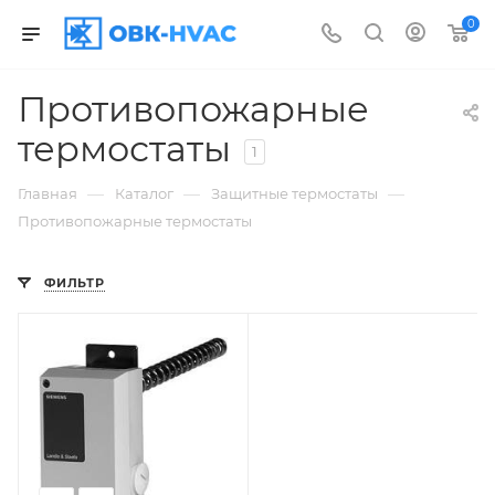
0
Противопожарные
термостаты
1
—
—
—
Главная
Каталог
Защитные термостаты
Противопожарные термостаты
ФИЛЬТР
Заказной номер
BPZ:TKM2
Вес, кг
0.555
Страна
производства