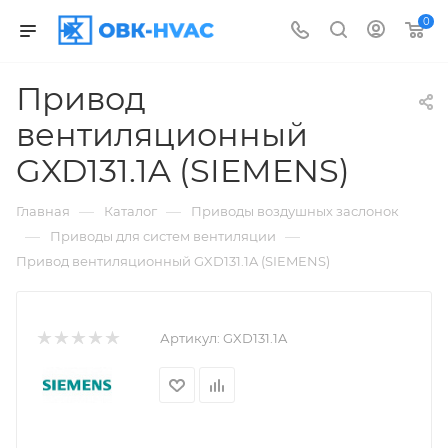
0
Привод
вентиляционный
GXD131.1A (SIEMENS)
—
—
Главная
Каталог
Приводы воздушных заслонок
—
—
Приводы для систем вентиляции
Привод вентиляционный GXD131.1A (SIEMENS)
Артикул:
GXD131.1A