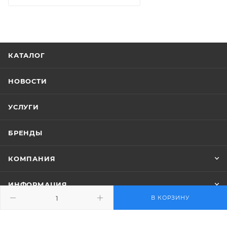
IP54
IP54
Температура
Температура
окружающей среды
окружающей среды
-30…+50°C
-30…+50°C
КАТАЛОГ
Температура
Температура
хранения
хранения
-40…+70°C
-40…+70°C
НОВОСТИ
Сигнал управления
Сигнал управления
2-точечный, 3-
2-точечный, 3-
УСЛУГИ
точечный
точечный
Вес, кг
Аналог Siemens
БРЕНДЫ
1.25
GLB346.1E:
Привод
КОМПАНИЯ
воздушной
заслонки
(реверсивный -
ИНФОРМАЦИЯ
без пружины)
В КОРЗИНУ
SIEMENS на 10
ПОМОЩЬ
Н*м, AC 230 В, 2-
точечный/3-