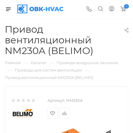
0
Привод
вентиляционный
NM230A (BELIMO)
—
—
Главная
Каталог
Приводы воздушных заслонок
—
—
Приводы для систем вентиляции
Привод вентиляционный NM230A (BELIMO)
Артикул:
NM230A