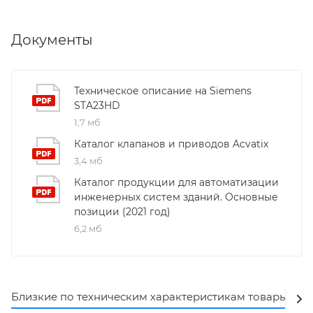
Документы
Техническое описание на Siemens
STA23HD
1,7 мб
Каталог клапанов и приводов Acvatix
3,4 мб
Каталог продукции для автоматизации
инженерных систем зданий. Основные
позиции (2021 год)
6,2 мб
Близкие по техническим характеристикам товары
Ак