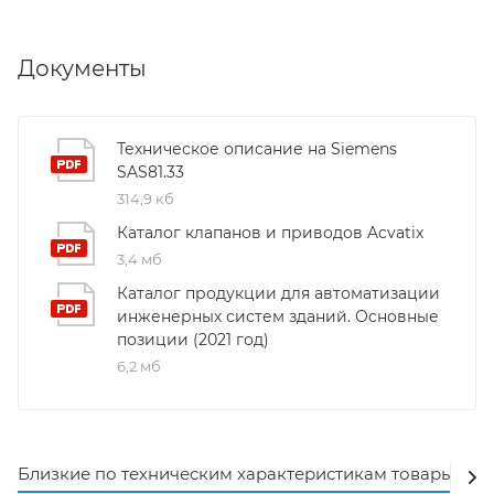
Документы
Техническое описание на Siemens
SAS81.33
314,9 кб
Каталог клапанов и приводов Acvatix
3,4 мб
Каталог продукции для автоматизации
инженерных систем зданий. Основные
позиции (2021 год)
6,2 мб
Близкие по техническим характеристикам товары
Ак