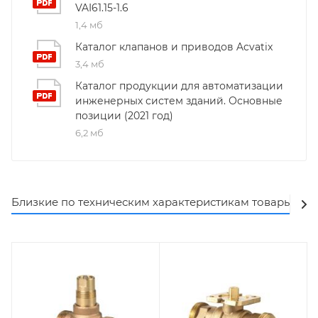
VAI61.15-1.6
1,4 мб
Каталог клапанов и приводов Acvatix
3,4 мб
Каталог продукции для автоматизации
инженерных систем зданий. Основные
позиции (2021 год)
6,2 мб
Близкие по техническим характеристикам товары
Ак
Заказной номер
Заказной номер
BPZ:VVG549.15-1.6
S55230-V101
Название линейки
Название линейки
Acvatix
Acvatix