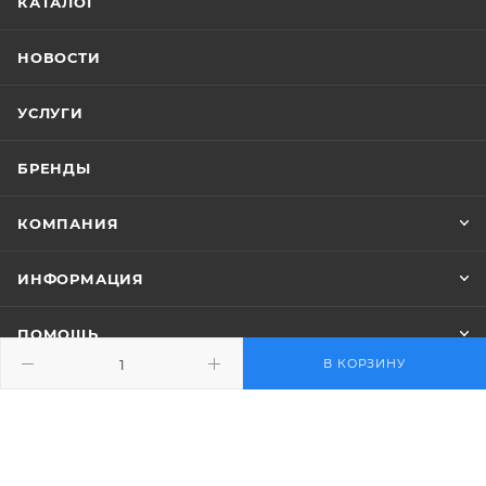
КАТАЛОГ
Siemens
Линейка клапанов
VVG54
Siemens
VAG
НОВОСТИ
Вес, кг
0.478
Группа внутри
УСЛУГИ
линейки клапанов
Siemens
VAG61
БРЕНДЫ
Вес, кг
0.407
КОМПАНИЯ
ИНФОРМАЦИЯ
ПОМОЩЬ
В КОРЗИНУ
ПОДПИСАТЬСЯ НА РАССЫЛКУ