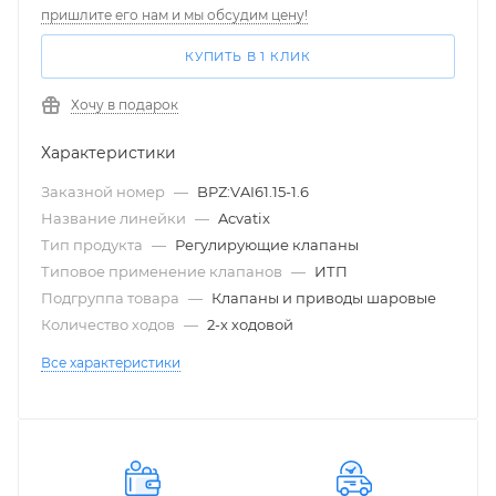
пришлите его нам и мы обсудим цену!
КУПИТЬ В 1 КЛИК
Хочу в подарок
Характеристики
Заказной номер
—
BPZ:VAI61.15-1.6
Название линейки
—
Acvatix
Тип продукта
—
Регулирующие клапаны
Типовое применение клапанов
—
ИТП
Подгруппа товара
—
Клапаны и приводы шаровые
Количество ходов
—
2-х ходовой
Все характеристики